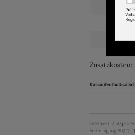
Zusatzkosten:
Kurzaufenthaltszusc
Ortstaxe € 2,60 pro P
Endreinigung 80,00 - 