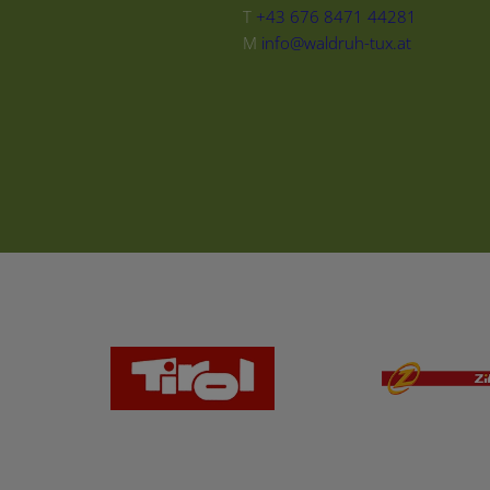
T
+43 676 8471 44281
M
info@waldruh-tux.at