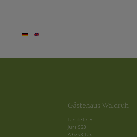
Gästehaus Waldruh
Familie Erler
Juns 523
A-6293 Tux