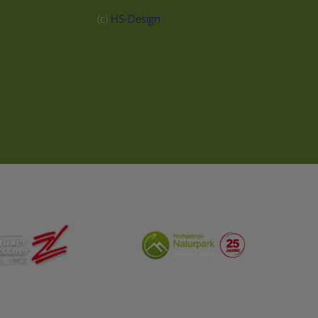
(c)
HS-Design