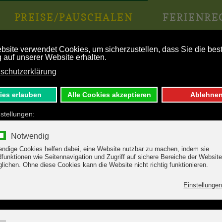
PREISE/PAUSCHALEN
FERIENRE
Preisliste Ferienwohnung
Zeitraum
Preis Appartment pro T
.2027
Preis laut Anfrage